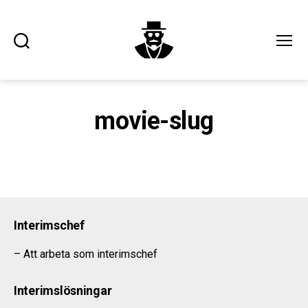
Sök
Meny
executiveinterim.se
movie-slug
Interimschef
– Att arbeta som interimschef
Interimslösningar