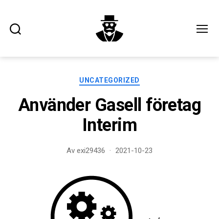
Sök
Meny
executiveinterim.se
Kategorier
UNCATEGORIZED
Använder Gasell företag
Interim
Av
exi29436
2021-10-23